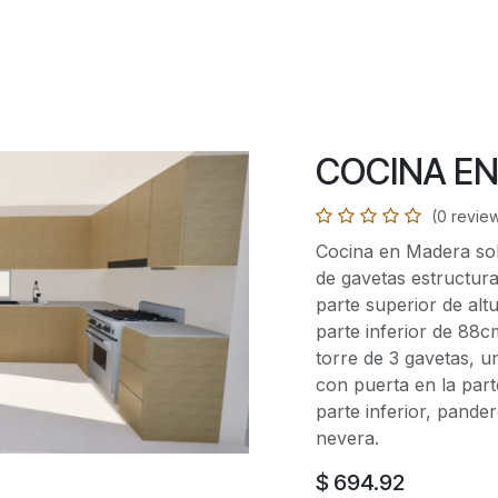
Inicio
Servicios
Tienda
Galería
Contáctenos
COCINA EN
(0 revie
Cocina en Madera sol
de gavetas estructu
parte superior de al
parte inferior de 88
torre de 3 gavetas, 
con puerta en la part
parte inferior, pande
nevera.
$
694.92